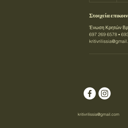
ε
λ
Στοιχεία επικοι
ε
ί
Ένωση Κρητών Βριλ
ω
697 269 6578 ▪️ 69
σ
kritivrilissia@gmai
ε
kritivrilissia@gmail.com