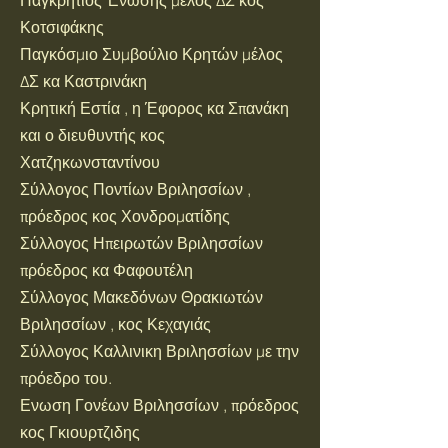
Παγκρητιος Ένωσης μέλος ΔΣ κος
Κοτσιφάκης
Παγκόσμιο Συμβούλιο Κρητών μέλος
ΔΣ κα Καστρινάκη
Κρητική Εστία , η Έφορος κα Σπανάκη
και ο διευθυντής κος
Χατζηκωνσταντίνου
Σύλλογος Ποντίων Βριλησσίων ,
πρόεδρος κος Χονδροματίδης
Σύλλογος Ηπειρωτών Βριλησσίων
πρόεδρος κα Φαφουτέλη
Σύλλογος Μακεδόνων Θρακιωτών
Βριλησσίων , κος Κεχαγιάς
Σύλλογος Καλλινικη Βριλησσίων με την
πρόεδρο του.
Ενωση Γονέων Βριλησσίων , πρόεδρος
κος Γκιουρτζιδης