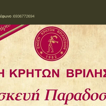
λέφωνο :6936772694