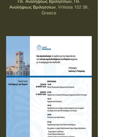
Πλ. Αναλήψεως Βριλησσίων, Πλ.
Αναλήψεως Βριλησσίων, Vrilissia 152 38,
Greece