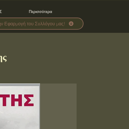
Σ
Περισσότερα
ην Εφαρμογή του Συλλόγου μας!
ης