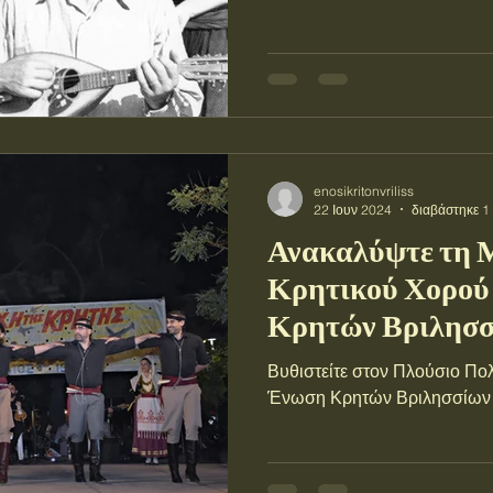
enosikritonvriliss
22 Ιουν 2024
διαβάστηκε 1
Ανακαλύψτε τη 
Κρητικού Χορού
Κρητών Βριλησ
Βυθιστείτε στον Πλούσιο Πολ
Ένωση Κρητών Βριλησσίων