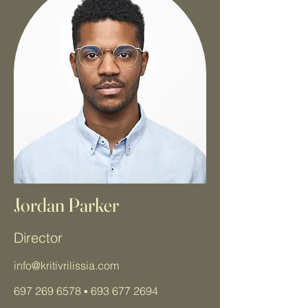
Jordan Parker
Director
info@kritivrilissia.com
697 269 6578
▪️
693 677 2694