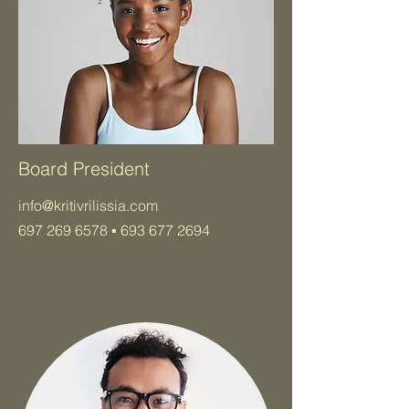
Board President
info@kritivrilissia.com
697 269 6578
▪️
693 677 2694