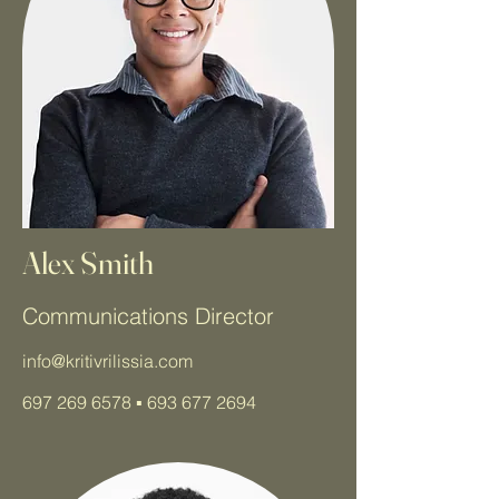
Alex Smith
Communications Director
info@kritivrilissia.com
697 269 6578
▪️
693 677 2694